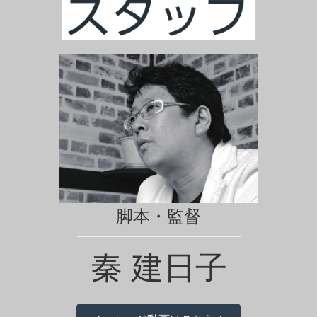
脚本・監督
秦 建日子