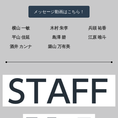
メッセージ動画はこちら！
横山 一敏
木村 朱李
兵頭 祐香
平山 佳延
島澤 碧
江原 唯斗
酒井 カンナ
築山 万有美